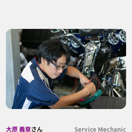
大原 義章
さん