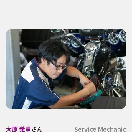
大原 義章
さん